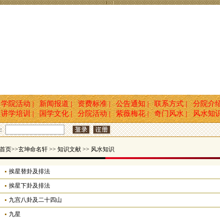
学院活动 |
新闻报道 |
资费标准 |
公告通知 |
联系方式 |
分院介
讲学培训 |
国学文化 |
分院活动 |
紫薇梅花 |
奇门风水 |
风水知
：
首页
>>玄坤命名轩 >> 知识文献 >> 风水知识
挨星替卦及排法
挨星下卦及排法
九宫八卦及二十四山
九星