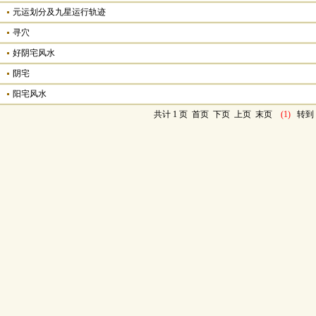
元运划分及九星运行轨迹
寻穴
好阴宅风水
阴宅
阳宅风水
共计 1 页
首页
下页
上页
末页
(1)
转到