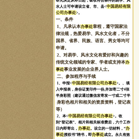
研究决定从即日起，吸收符合条件的易学、风
中国易经有限
水人士可申请设立省、市、县<
公司办事处
>。
一、条件
1、凡承认本
办事处
章程，遵守国家法
律法规，热爱易学、风水文化者，不分
国界、省界、民族、语言、男女等均可
申请。
2、对易学、风水文化有爱好和兴趣的
传统文化领域的专家、学者或支持本
办
事处
事业发展的企业界人士。
二、参加程序与手续
中国易经有限公司办事处
1、申报
<
>。
、填
入申报表，身份证复印件一份,并加寄二寸4张
半身彩照（建议通过微信发寄发一寸或二寸半
身彩色相片和相关的资质资料，登记表
等）
中国易经有限公司办事处
2、本<
>。收
到“登记表”、相片和相关标准费后，六个工作
办事处
办
日内即寄出，
。设立的一切材料，“
事处
办事处
授权书”聘书，即
成立。永久有效